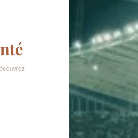
e
onté
Découvrez