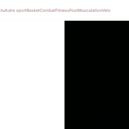
ctu
Autre sport
Basket
Combat
Fitness
Foot
Musculation
Velo