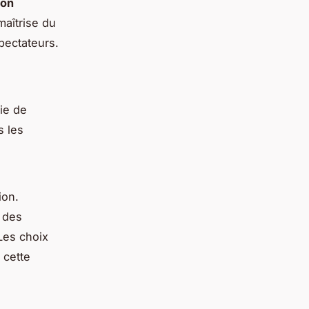
ion
maîtrise du
spectateurs.
rie de
s les
ion.
s des
Les choix
 cette