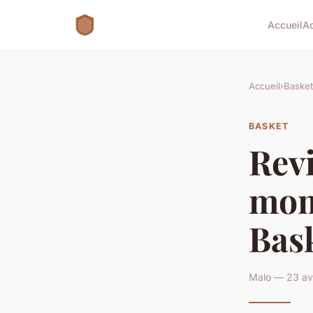
Accueil
A
Accueil
›
Basket
BASKET
Revi
mom
Bask
Malo — 23 avr