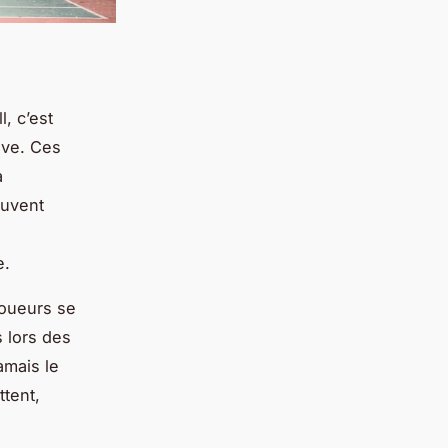
, c’est
ive. Ces
à
ouvent
e.
oueurs se
s lors des
amais le
ttent,