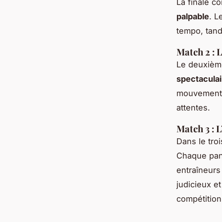
La finale co
palpable
. L
tempo, tand
Match 2 : 
Le deuxièm
spectaculai
mouvements 
attentes.
Match 3 : L
Dans le tro
Chaque pani
entraîneurs
judicieux et
compétition