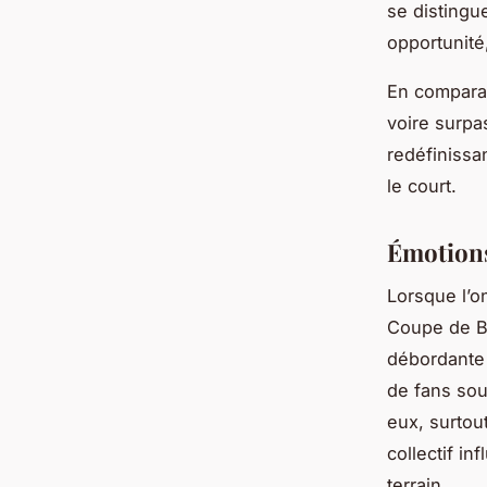
se distingu
opportunité,
En comparai
voire surpa
redéfinissa
le court.
Émotions 
Lorsque l’
Coupe de Ba
débordante 
de fans sou
eux, surtou
collectif i
terrain.