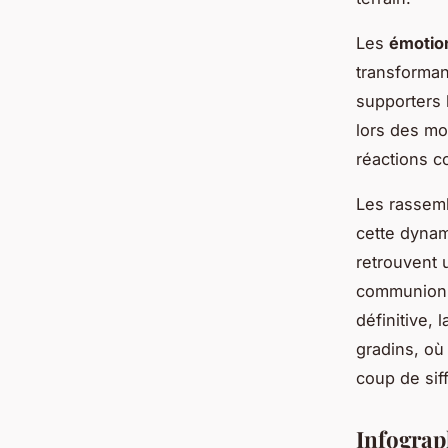
Les
émotion
transforman
supporters 
lors des mom
réactions c
Les rassem
cette dynam
retrouvent 
communion s
définitive,
gradins, où
coup de siffl
Infograp