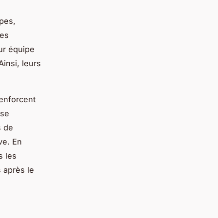
ipes,
les
ur équipe
Ainsi, leurs
enforcent
 se
s de
ve. En
s les
 après le