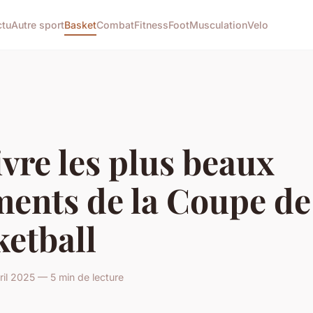
ctu
Autre sport
Basket
Combat
Fitness
Foot
Musculation
Velo
vre les plus beaux
ents de la Coupe de
etball
il 2025 — 5 min de lecture