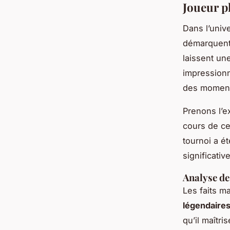
Joueur p
Dans l’univ
démarquent 
laissent un
impressionna
des moments
Prenons l’e
cours de ce
tournoi a é
significati
Analyse de
Les faits m
légendaire
qu’il maîtr