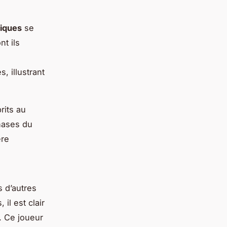
iques
se
t ils
, illustrant
rits au
phases du
ère
 d’autres
il est clair
. Ce joueur