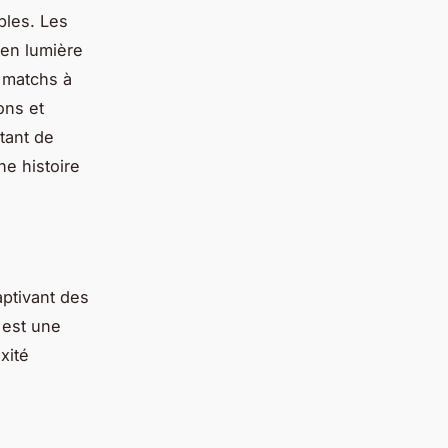
bles. Les
 en lumière
 matchs à
ons et
tant de
ne histoire
ptivant des
 est une
xité