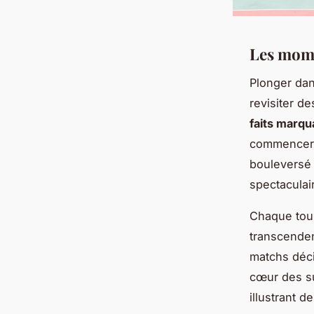
Les mome
Plonger da
revisiter d
faits marqu
commencer p
bouleversé 
spectaculai
Chaque tour
transcenden
matchs déci
cœur des su
illustrant 