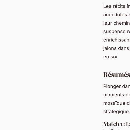
Les récits 
anecdotes s
leur chemi
suspense re
enrichissan
jalons dans
en soi.
Résumés
Plonger da
moments qui
mosaïque 
stratégique
Match 1 : L