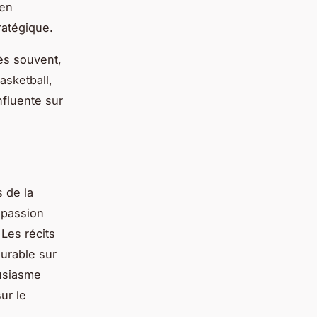
 en
ratégique.
rès souvent,
asketball,
nfluente sur
 de la
 passion
Les récits
urable sur
ousiasme
ur le