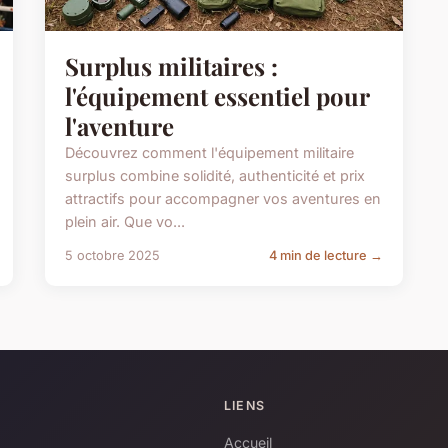
Surplus militaires :
l'équipement essentiel pour
l'aventure
Découvrez comment l'équipement militaire
surplus combine solidité, authenticité et prix
attractifs pour accompagner vos aventures en
plein air. Que vo...
5 octobre 2025
4 min de lecture →
LIENS
Accueil