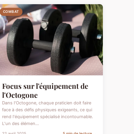
COMBAT
Focus sur l'équipement de
l'Octogone
Dans l'Octogone, chaque praticien doit faire
face à des défis physiques exigeants, ce qui
rend l'équipement spécialisé incontournable.
L'un des élémen...
22 avril 2025
5 min de lecture →