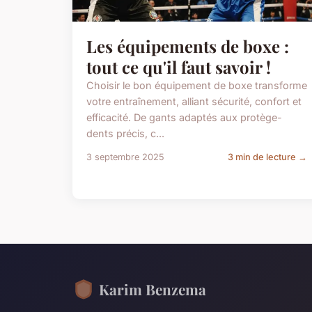
Les équipements de boxe :
tout ce qu'il faut savoir !
Choisir le bon équipement de boxe transforme
votre entraînement, alliant sécurité, confort et
efficacité. De gants adaptés aux protège-
dents précis, c...
3 septembre 2025
3 min de lecture →
Karim Benzema