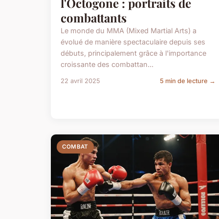
l'Octogone : portraits de
combattants
Le monde du MMA (Mixed Martial Arts) a
évolué de manière spectaculaire depuis ses
débuts, principalement grâce à l'importance
croissante des combattan...
22 avril 2025
5 min de lecture →
COMBAT