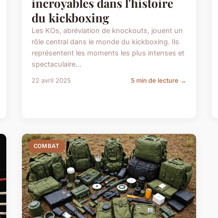
incroyables dans l'histoire
du kickboxing
Les KOs, abréviation de knockouts, jouent un
rôle central dans le monde du kickboxing. Ils
représentent les moments les plus intenses et
spectaculaire...
22 avril 2025
5 min de lecture →
COMBAT