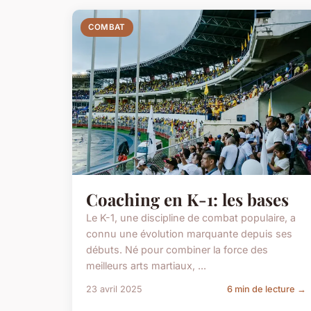
COMBAT
Coaching en K-1: les bases
Le K-1, une discipline de combat populaire, a
connu une évolution marquante depuis ses
débuts. Né pour combiner la force des
meilleurs arts martiaux, ...
23 avril 2025
6 min de lecture →