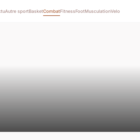
ctu
Autre sport
Basket
Combat
Fitness
Foot
Musculation
Velo