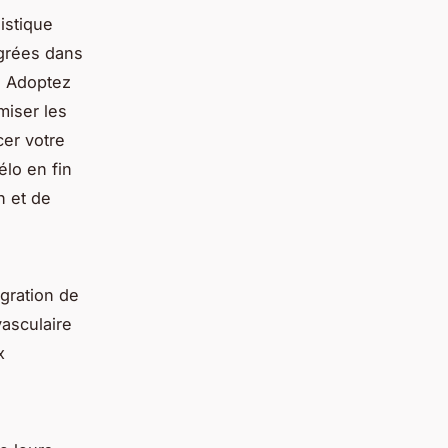
istique
égrées dans
. Adoptez
miser les
er votre
élo en fin
n et de
gration de
vasculaire
x