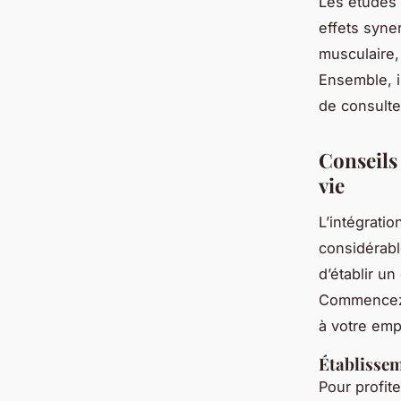
Les études 
effets syne
musculaire, 
Ensemble, i
de consulte
Conseils 
vie
L’intégrati
considérabl
d’établir u
Commencez p
à votre emp
Établissem
Pour profit