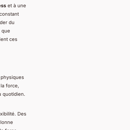
ess
et à une
 constant
ader du
t que
fient ces
 physiques
la force,
 quotidien.
ibilité. Des
olonne