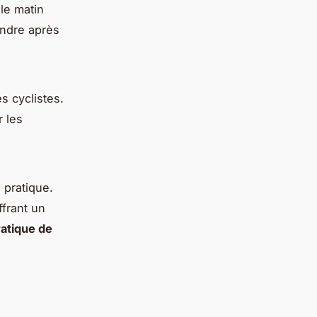
le matin
endre après
s cyclistes.
r les
 pratique.
ffrant un
ratique de