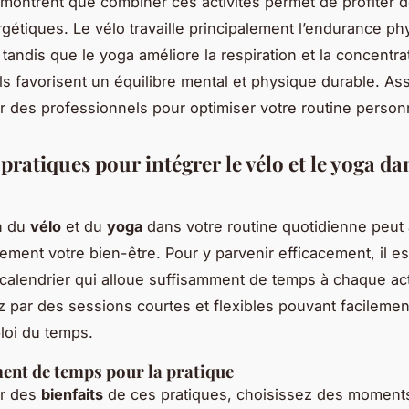
montrent que combiner ces activités permet de profiter d
rgétiques. Le vélo travaille principalement l’endurance ph
tandis que le yoga améliore la respiration et la concentra
ls favorisent un équilibre mental et physique durable. A
r des professionnels pour optimiser votre routine person
pratiques pour intégrer le vélo et le yoga da
on du
vélo
et du
yoga
dans votre routine quotidienne peut 
ement votre bien-être. Pour y parvenir efficacement, il es
n calendrier qui alloue suffisamment de temps à chaque act
ar des sessions courtes et flexibles pouvant facilemen
loi du temps.
ent de temps pour la pratique
er des
bienfaits
de ces pratiques, choisissez des moment