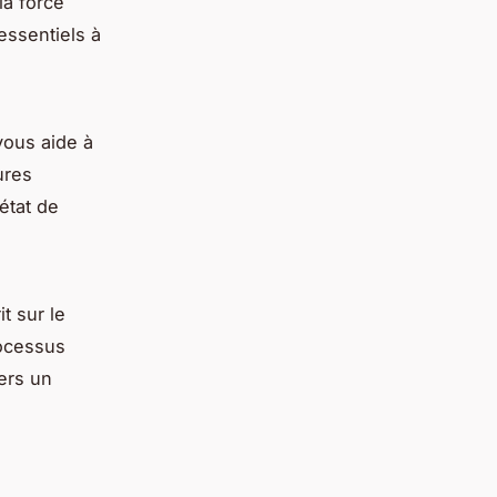
la force
essentiels à
vous aide à
ures
état de
t sur le
rocessus
vers un