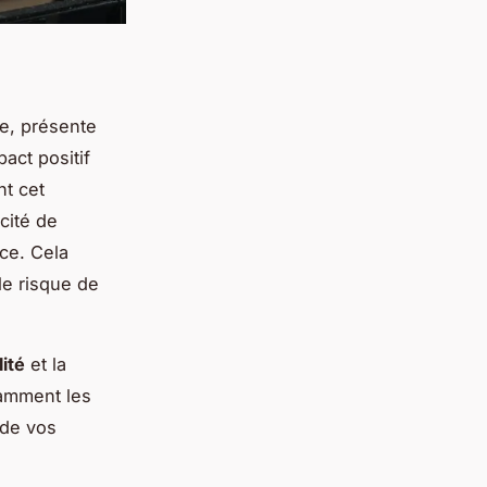
le, présente
act positif
nt cet
cité de
nce. Cela
le risque de
ité
et la
tamment les
 de vos