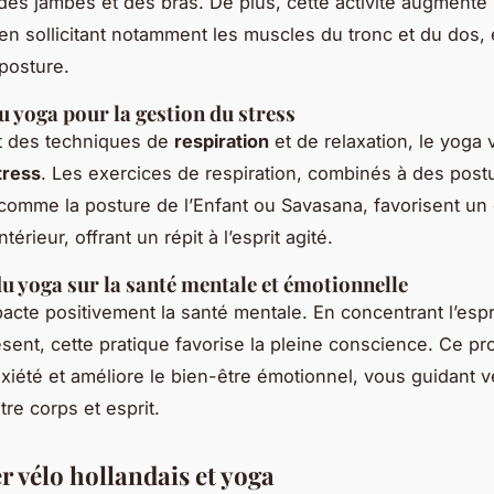
 des jambes et des bras. De plus, cette activité augmente 
en sollicitant notamment les muscles du tronc et du dos, 
posture.
u yoga pour la gestion du stress
t des techniques de
respiration
et de relaxation, le yoga 
tress
. Les exercices de respiration, combinés à des post
comme la posture de l’Enfant ou Savasana, favorisent un 
intérieur, offrant un répit à l’esprit agité.
du yoga sur la santé mentale et émotionnelle
acte positivement la santé mentale. En concentrant l’espri
ent, cette pratique favorise la pleine conscience. Ce p
nxiété et améliore le bien-être émotionnel, vous guidant 
tre corps et esprit.
 vélo hollandais et yoga