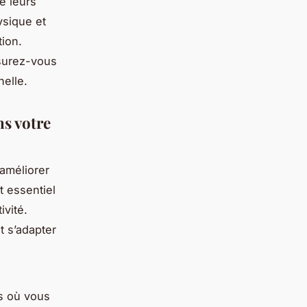
e leurs
ysique et
tion.
ssurez-vous
nelle.
ns votre
améliorer
t essentiel
ivité.
t s’adapter
s où vous