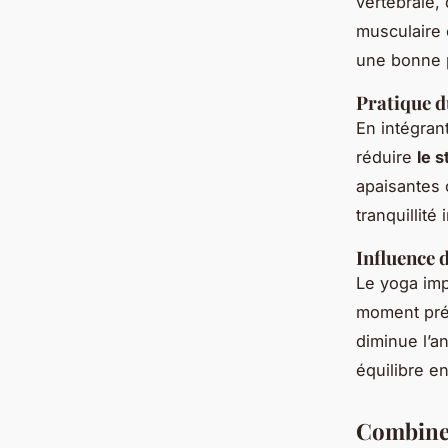
vertébrale,
musculaire 
une bonne 
Pratique d
En intégran
réduire
le s
apaisantes 
tranquillité 
Influence 
Le yoga imp
moment prés
diminue l’a
équilibre en
Combiner