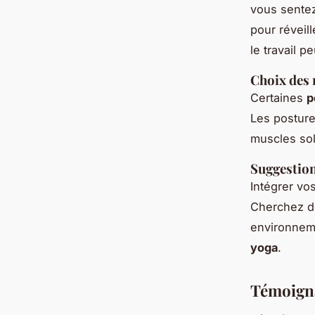
vous sentez
pour réveil
le travail p
Choix des 
Certaines
p
Les posture
muscles sol
Suggestion
Intégrer vos
Cherchez de
environneme
yoga
.
Témoigna