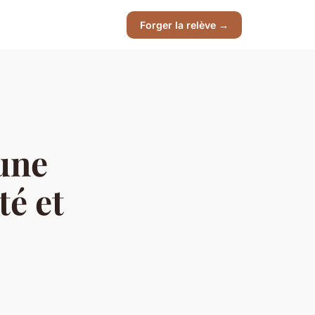
Forger la relève →
 une
té et