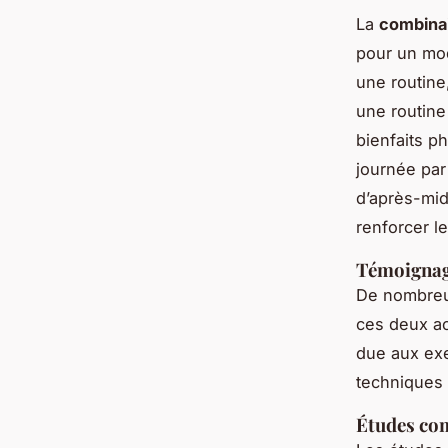
La
combinai
pour un mod
une routine
une routine 
bienfaits 
journée par
d’après-midi
renforcer l
Témoignag
De nombreux
ces deux act
due aux exe
techniques 
Études co