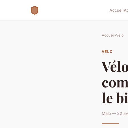
Accueil
A
Accueil
›
Velo
VELO
Vélo
comb
le b
Malo — 22 avr