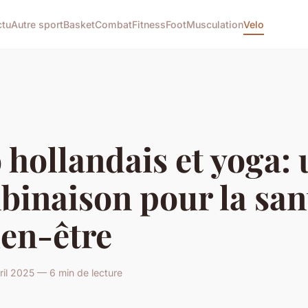
ctu
Autre sport
Basket
Combat
Fitness
Foot
Musculation
Velo
 hollandais et yoga:
inaison pour la san
ien-être
il 2025 — 6 min de lecture